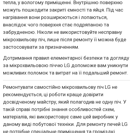
тепла, у вологому приміщенні. Внутрішню поверхню
можуть пошкодити закриті ємності та яйця. Під час
нагрівання вони розширюються і лопаються,
внаслідок чого поверхня стає подряпаною та
забрудненою. Ніколи не використовуйте несправну
мікрохвильову піч, лише після ремонту її можна буде
застосовувати за призначенням.
Дотримання правил елементарної безпеки та догляду
за мікрохвильовою піччю LG допоможе вам уникнути
можливих поломок та витрат на її подальший ремонт.
Ремонтувати самостійно мікрохвильову піч LG не
рекомендується, ці роботи краще довірити
досвідченому майстру, який полагодив не одну піч. У
такій справі потрібні знання особливостей схем,
матеріалів, які використовує саме цей виробник у
даному виді побутової техніки. Для ремонту печей LG
не потрібне спеціальне приміщення та громіздкі