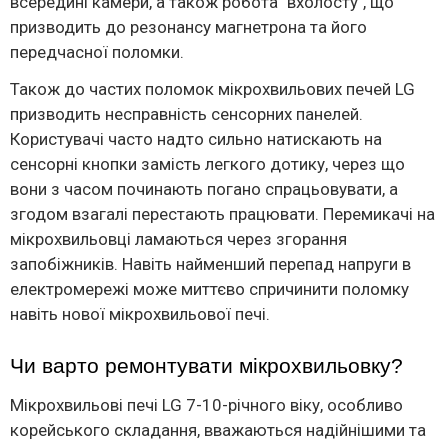
всередині камери, а також робота "вхолосту", що
призводить до резонансу магнетрона та його
передчасної поломки.
Також до частих поломок мікрохвильових печей LG
призводить несправність сенсорних панелей.
Користувачі часто надто сильно натискають на
сенсорні кнопки замість легкого дотику, через що
вони з часом починають погано спрацьовувати, а
згодом взагалі перестають працювати. Перемикачі на
мікрохвильовці ламаються через згорання
запобіжників. Навіть найменший перепад напруги в
електромережі може миттєво спричинити поломку
навіть нової мікрохвильової печі.
Чи варто ремонтувати мікрохвильовку?
Мікрохвильові печі LG 7-10-річного віку, особливо
корейського складання, вважаються надійнішими та