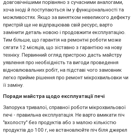
довговічнішими порівняно з сучасними аналогами,
хоча іноді й поступаються їм у функціональності та
можливостях. Якщо за винятком невеликого дефекту
пристрій ще не відпрацював свій ресурс, варто
замінити деталь новою і продовжити експлуатацію.
Тим більше, що гарантія на ремонтні роботи може
сягати 12 місяців, що зіставно з гарантією на нову
техніку. Первинний огляд пристрою дасть майстру
уявлення про необхідність та вигоди проведення
відновлювальних робіт, на підставі чого замовник
легко прийме рішення про ремонт мікрохвильовки чи
її заміну.
Поради майстра щодо експлуатації печі
Запорука тривалої, справної роботи мікрохвильової
печі - правильна експлуатація. Не варто вмикати піч
"вхолосту" без продуктів або з малою кількістю
продуктів до 100 г, не встановлюйте піч біля джерел